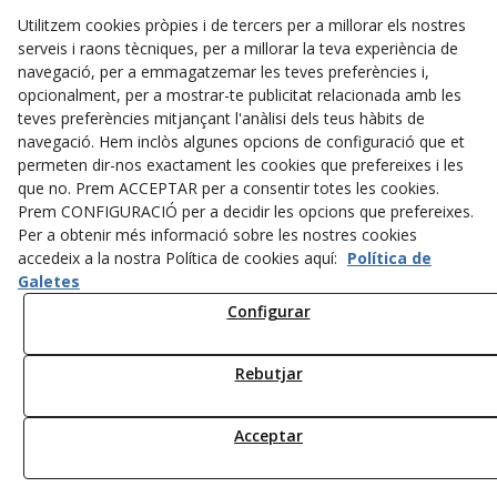
Vol que li fem un presupost?
Utilitzem cookies pròpies i de tercers per a millorar els nostres
serveis i raons tècniques, per a millorar la teva experiència de
navegació, per a emmagatzemar les teves preferències i,
opcionalment, per a mostrar-te publicitat relacionada amb les
teves preferències mitjançant l'anàlisi dels teus hàbits de
navegació. Hem inclòs algunes opcions de configuració que et
permeten dir-nos exactament les cookies que prefereixes i les
que no. Prem ACCEPTAR per a consentir totes les cookies.
Prem CONFIGURACIÓ per a decidir les opcions que prefereixes.
Per a obtenir més informació sobre les nostres cookies
accedeix a la nostra Política de cookies aquí:
Política de
Galetes
Configurar
© 08/2026 FUNDACIÓ VOLEM FEINA - Tots els drets reservats.
Rebutjar
Acceptar