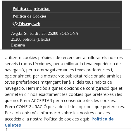
Política de privacitat
Política de Cookies
Disseny web
Avgda. St. Jordi , 23. 25280 SOLSONA
25280
Solsona
(
Lleida
)
Espanya
973 481 162
Utilitzem cookies pròpies i de tercers per a millorar els nostres
info@volemfeina.org
serveis i raons tècniques, per a millorar la teva experiència de
Vol que li fem un presupost?
navegació, per a emmagatzemar les teves preferències i,
opcionalment, per a mostrar-te publicitat relacionada amb les
teves preferències mitjançant l'anàlisi dels teus hàbits de
navegació. Hem inclòs algunes opcions de configuració que et
permeten dir-nos exactament les cookies que prefereixes i les
que no. Prem ACCEPTAR per a consentir totes les cookies.
Prem CONFIGURACIÓ per a decidir les opcions que prefereixes.
Per a obtenir més informació sobre les nostres cookies
accedeix a la nostra Política de cookies aquí:
Política de
Galetes