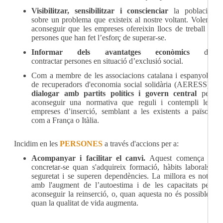
Visibilitzar, sensibilitzar i conscienciar
la població
sobre un problema que existeix al nostre voltant. Volem
aconseguir que les empreses ofereixin llocs de treball a
persones que han fet l’esforç de superar-se.
Informar dels avantatges econòmics
de
contractar persones en situació d’exclusió social.
Com a membre de les associacions catalana i espanyola
de recuperadors d'economia social solidària (AERESS),
dialogar amb partits polítics i govern central
per
aconseguir una normativa que reguli i contempli les
empreses d’inserció, semblant a les existents a països
com a França o Itàlia.
Incidim en les
PERSONES
a través d'accions per a:
Acompanyar i facilitar el canvi.
Aquest comença a
concretar-se quan s'adquireix formació, hàbits laborals,
seguretat i se superen dependències. La millora es nota
amb l'augment de l’autoestima i de les capacitats per
aconseguir la reinserció, o, quan aquesta no és possible,
quan la qualitat de vida augmenta.